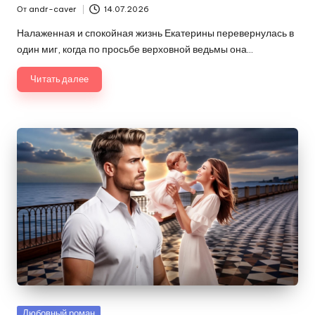
От
andr-caver
14.07.2026
Запись
от
Налаженная и спокойная жизнь Екатерины перевернулась в
один миг, когда по просьбе верховной ведьмы она…
Читать далее
Опубликовано
Любовный роман