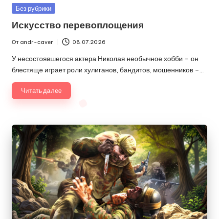
Опубликовано
Без рубрики
в
Искусство перевоплощения
От
andr-caver
08.07.2026
Запись
от
У несостоявшегося актера Николая необычное хобби – он
блестяще играет роли хулиганов, бандитов, мошенников –…
Читать далее