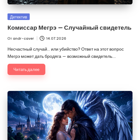
Опубликовано
Детектив
в
Комиссар Мегрэ — Случайный свидетель
От
andr-caver
14.07.2026
Запись
от
Несчастный случай… или убийство? Ответ на этот вопрос
Мегрэ может дать бродяга — возможный свидетель.…
Читать далее