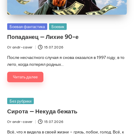
Опубликовано
Боевая фантастика
Боевик
в
Попаданец — Лихие 90-е
От
andr-caver
15.07.2026
Запись
от
После несчастного случая я снова оказался в 1997 году, в то
лето, когда потерял родных…
Читать далее
Опубликовано
Без рубрики
в
Сирота — Некуда бежать
От
andr-caver
15.07.2026
Запись
от
Всё, что я видела в своей жизни – грязь, побои, голод. Всё, к