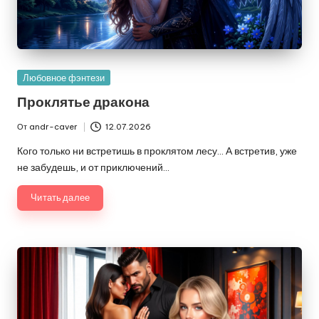
Опубликовано
Любовное фэнтези
в
Проклятье дракона
От
andr-caver
12.07.2026
Запись
от
Кого только ни встретишь в проклятом лесу… А встретив, уже
не забудешь, и от приключений…
Читать далее