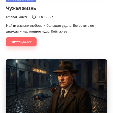
в
Чужая жизнь
От
andr-caver
14.07.2026
Запись
от
Найти в жизни любовь – большая удача. Встретить ее
дважды – настоящее чудо. Кейт живет…
Читать далее