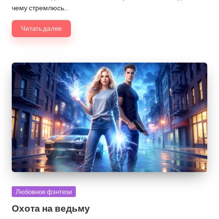
чему стремлюсь…
Читать далее
Опубликовано
Любовное фэнтези
в
Охота на ведьму