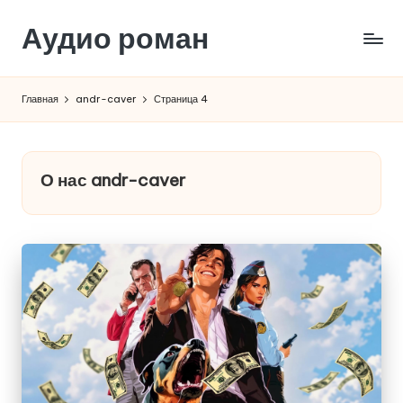
Аудио роман
Перейти
к
содержимому
Главная
andr-caver
Страница 4
О нас andr-caver