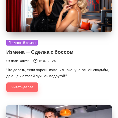
Опубликовано
Любовный роман
в
Измена — Сделка с боссом
От
andr-caver
12.07.2026
Запись
от
Что делать, если парень изменил накануне вашей свадьбы,
да еще и с твоей лучшей подругой?…
Читать далее