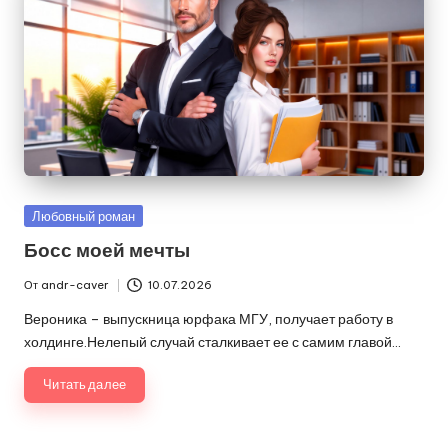
Опубликовано
Любовный роман
в
Босс моей мечты
От
andr-caver
10.07.2026
Запись
от
Вероника – выпускница юрфака МГУ, получает работу в
холдинге.Нелепый случай сталкивает ее с самим главой…
Читать далее