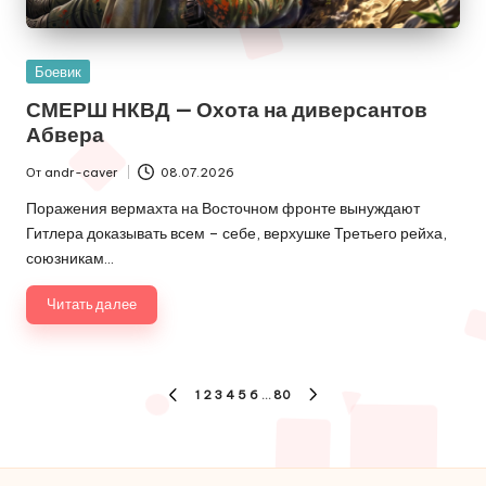
Опубликовано
Боевик
в
СМЕРШ НКВД — Охота на диверсантов
Абвера
От
andr-caver
08.07.2026
Запись
от
Поражения вермахта на Восточном фронте вынуждают
Гитлера доказывать всем – себе, верхушке Третьего рейха,
союзникам…
Читать далее
Пагинация
1
2
3
4
5
6
…
80
ПРЕДЫДУЩАЯ
СЛЕДУЮЩАЯ
записей
СТРАНИЦА
СТРАНИЦА