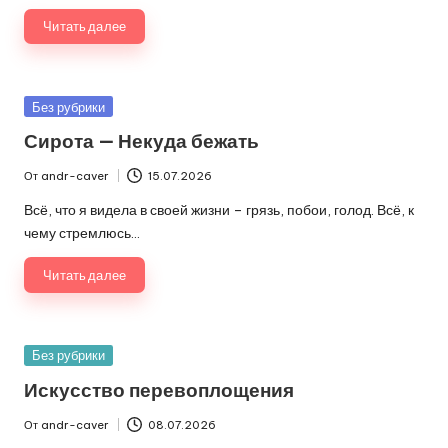
Читать далее
Опубликовано
Без рубрики
в
Сирота — Некуда бежать
От
andr-caver
15.07.2026
Запись
от
Всё, что я видела в своей жизни – грязь, побои, голод. Всё, к
чему стремлюсь…
Читать далее
Опубликовано
Без рубрики
в
Искусство перевоплощения
От
andr-caver
08.07.2026
Запись