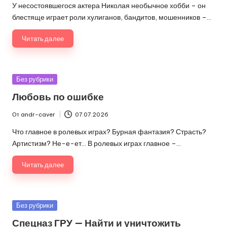
от
У несостоявшегося актера Николая необычное хобби – он
блестяще играет роли хулиганов, бандитов, мошенников –…
Читать далее
Опубликовано
Без рубрики
в
Любовь по ошибке
От
andr-caver
07.07.2026
Запись
от
Что главное в ролевых играх? Бурная фантазия? Страсть?
Артистизм? Не-е-ет… В ролевых играх главное –…
Читать далее
Опубликовано
Без рубрики
в
Спецназ ГРУ — Найти и уничтожить