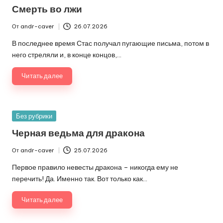
в
Смерть во лжи
От
andr-caver
26.07.2026
Запись
от
В последнее время Стас получал пугающие письма, потом в
него стреляли и, в конце концов,…
Читать далее
Опубликовано
Без рубрики
в
Черная ведьма для дракона
От
andr-caver
25.07.2026
Запись
от
Первое правило невесты дракона – никогда ему не
перечить! Да. Именно так. Вот только как…
Читать далее