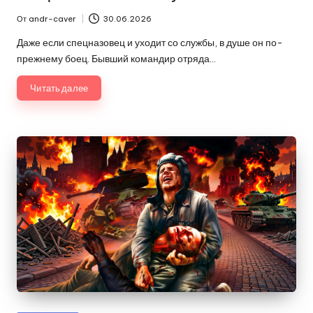
От
andr-caver
30.06.2026
Запись
от
Даже если спецназовец и уходит со службы, в душе он по-
прежнему боец. Бывший командир отряда…
Читать далее