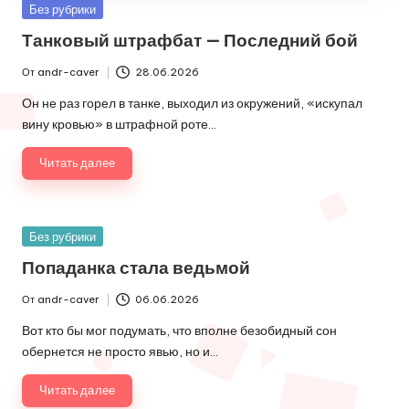
Опубликовано
Без рубрики
в
Танковый штрафбат — Последний бой
От
andr-caver
28.06.2026
Запись
от
Он не раз горел в танке, выходил из окружений, «искупал
вину кровью» в штрафной роте…
Читать далее
Опубликовано
Без рубрики
в
Попаданка стала ведьмой
От
andr-caver
06.06.2026
Запись
от
Вот кто бы мог подумать, что вполне безобидный сон
обернется не просто явью, но и…
Читать далее