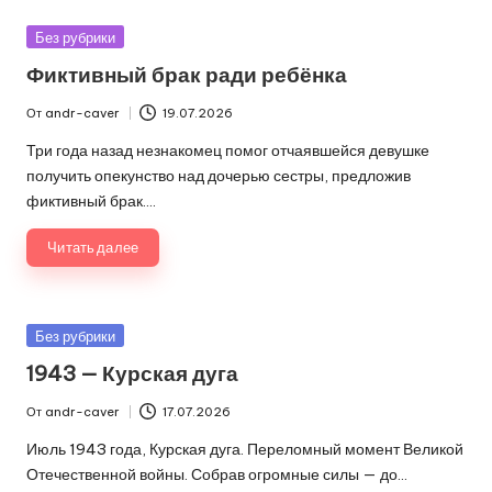
Опубликовано
Без рубрики
в
Фиктивный брак ради ребёнка
От
andr-caver
19.07.2026
Запись
от
Три года назад незнакомец помог отчаявшейся девушке
получить опекунство над дочерью сестры, предложив
фиктивный брак.…
Читать далее
Опубликовано
Без рубрики
в
1943 — Курская дуга
От
andr-caver
17.07.2026
Запись
от
Июль 1943 года, Курская дуга. Переломный момент Великой
Отечественной войны. Собрав огромные силы — до…