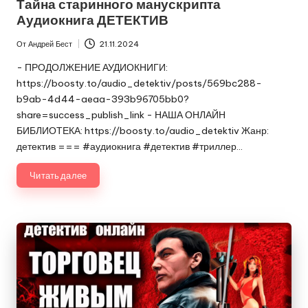
Тайна старинного манускрипта
Аудиокнига ДЕТЕКТИВ
От
Андрей Бест
21.11.2024
Запись
от
- ПРОДОЛЖЕНИЕ АУДИОКНИГИ:
https://boosty.to/audio_detektiv/posts/569bc288-
b9ab-4d44-aeaa-393b96705bb0?
share=success_publish_link - НАША ОНЛАЙН
БИБЛИОТЕКА: https://boosty.to/audio_detektiv Жанр:
детектив === #аудиокнига #детектив #триллер…
Читать далее