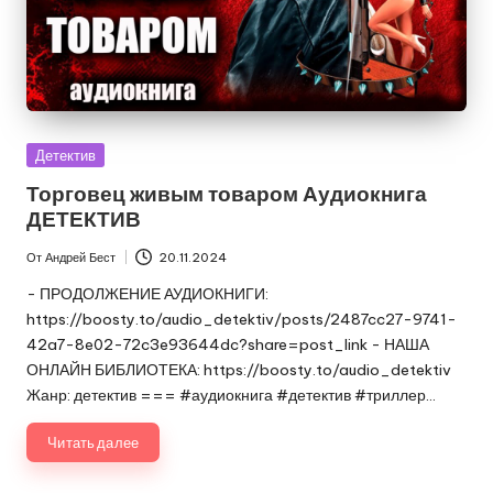
Опубликовано
Детектив
в
Торговец живым товаром Аудиокнига
ДЕТЕКТИВ
От
Андрей Бест
20.11.2024
Запись
от
- ПРОДОЛЖЕНИЕ АУДИОКНИГИ:
https://boosty.to/audio_detektiv/posts/2487cc27-9741-
42a7-8e02-72c3e93644dc?share=post_link - НАША
ОНЛАЙН БИБЛИОТЕКА: https://boosty.to/audio_detektiv
Жанр: детектив === #аудиокнига #детектив #триллер…
Читать далее