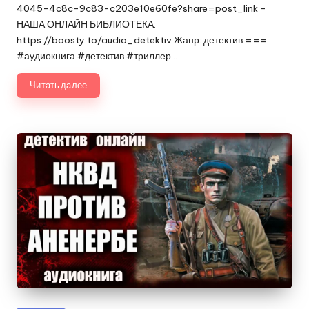
4045-4c8c-9c83-c203e10e60fe?share=post_link -
НАША ОНЛАЙН БИБЛИОТЕКА:
https://boosty.to/audio_detektiv Жанр: детектив ===
#аудиокнига #детектив #триллер…
Читать далее