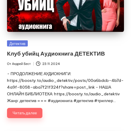
Опубликовано
Детектив
в
Клуб убийц Аудиокнига ДЕТЕКТИВ
От
Андрей Бест
23.11.2024
Запись
от
- ПРОДОЛЖЕНИЕ АУДИОКНИГИ:
https://boosty.to/audio_detektiv/posts/00a6bdcb-4b7d-
4a9f-8058-aba7f21f324f?share=post_link - НАША
ОНЛАЙН БИБЛИОТЕКА: https://boosty.to/audio_detektiv
Жанр: детектив === #аудиокнига #детектив #триллер…
Читать далее