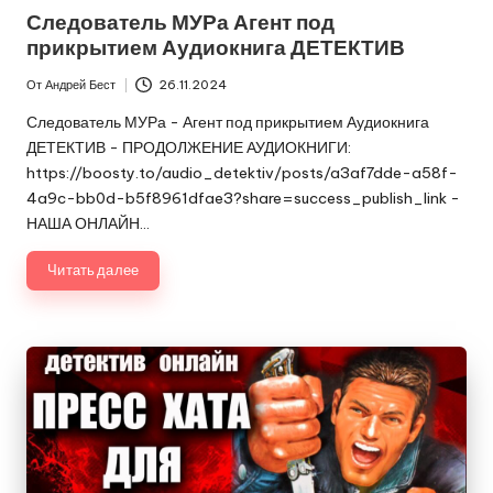
в
Следователь МУРа Агент под
прикрытием Аудиокнига ДЕТЕКТИВ
От
Андрей Бест
26.11.2024
Запись
от
Следователь МУРа - Агент под прикрытием Аудиокнига
ДЕТЕКТИВ - ПРОДОЛЖЕНИЕ АУДИОКНИГИ:
https://boosty.to/audio_detektiv/posts/a3af7dde-a58f-
4a9c-bb0d-b5f8961dfae3?share=success_publish_link -
НАША ОНЛАЙН…
Читать далее