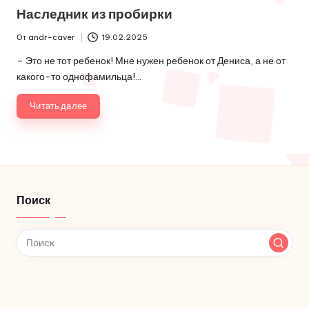
в
Наследник из пробирки
От
andr-caver
19.02.2025
Запись
от
– Это не тот ребенок! Мне нужен ребенок от Дениса, а не от
какого-то однофамильца!…
Читать далее
Поиск