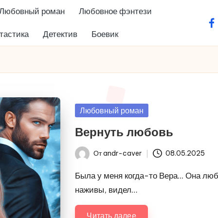
Любовный роман
Любовное фэнтези
fa
тастика
Детектив
Боевик
Опубликовано
Любовный роман
в
Вернуть любовь
От
andr-caver
08.05.2025
Запись
от
Была у меня когда-то Вера... Она лю
наживы, видел…
Читать далее