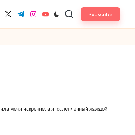
Subscribe
cebook.com
twitter.com
t.me
instagram.com
youtube.com
била меня искренне, а я, ослепленный жаждой