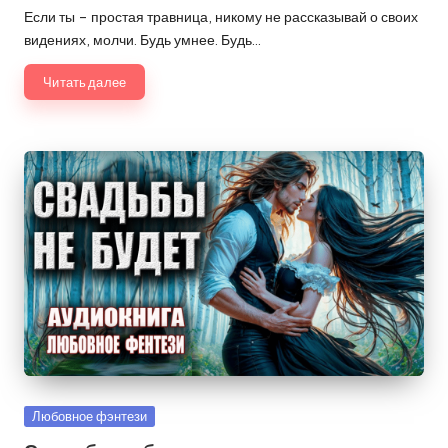
от
Если ты – простая травница, никому не рассказывай о своих
видениях, молчи. Будь умнее. Будь…
Читать далее
Опубликовано
Любовное фэнтези
в