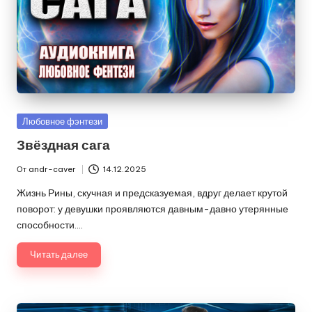
Опубликовано
Любовное фэнтези
в
Звёздная сага
От
andr-caver
14.12.2025
Запись
от
Жизнь Рины, скучная и предсказуемая, вдруг делает крутой
поворот: у девушки проявляются давным-давно утерянные
способности.…
Читать далее