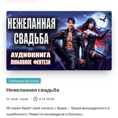
Опубликовано
Любовное фэнтези
в
Нежеланная свадьба
От
andr-caver
11.12.2025
Запись
от
История берёт своё начало с брака – брака вынужденного и
ошибочного. Невеста ненавидела и боялась…