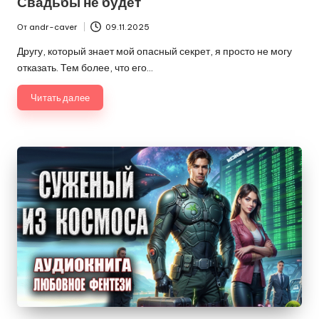
Свадьбы не будет
От
andr-caver
09.11.2025
Запись
от
Другу, который знает мой опасный секрет, я просто не могу
отказать. Тем более, что его…
Читать далее