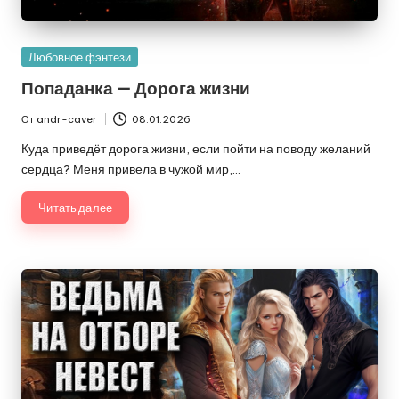
Опубликовано
Любовное фэнтези
в
Попаданка — Дорога жизни
От
andr-caver
08.01.2026
Запись
от
Куда приведёт дорога жизни, если пойти на поводу желаний
сердца? Меня привела в чужой мир,…
Читать далее