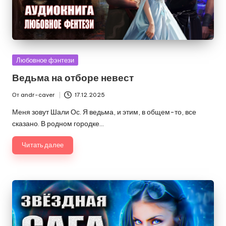
Опубликовано
Любовное фэнтези
в
Ведьма на отборе невест
От
andr-caver
17.12.2025
Запись
от
Меня зовут Шали Ос. Я ведьма, и этим, в общем-то, все
сказано. В родном городке…
Читать далее