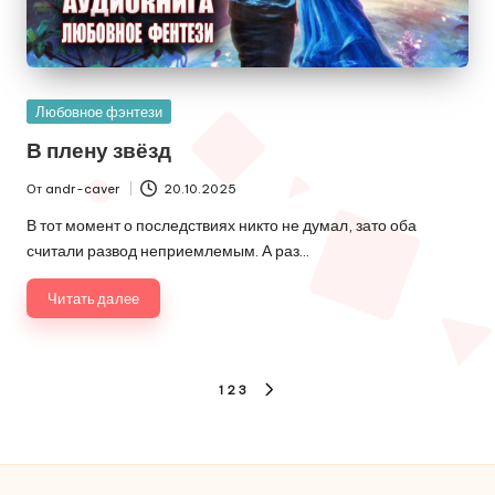
Опубликовано
Любовное фэнтези
в
В плену звёзд
От
andr-caver
20.10.2025
Запись
от
В тот момент о последствиях никто не думал, зато оба
считали развод неприемлемым. А раз…
Читать далее
Пагинация
1
2
3
СЛЕДУЮЩАЯ
записей
СТРАНИЦА