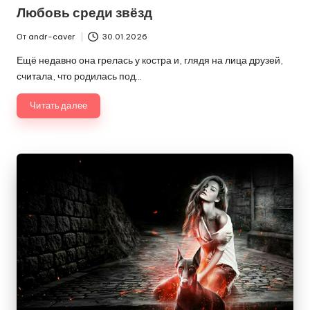
в
Любовь среди звёзд
От
andr-caver
30.01.2026
Запись
от
Ещё недавно она грелась у костра и, глядя на лица друзей,
считала, что родилась под…
Читать далее