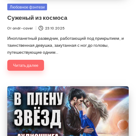
Опубликовано
Любовное фэнтези
в
Суженый из космоса
От
andr-caver
23.10.2025
Запись
от
Инопланетный разведчик, работающий под прикрытием, и
таинственная девушка, закутанная с ног до головы,
путешествующие одним…
Читать далее