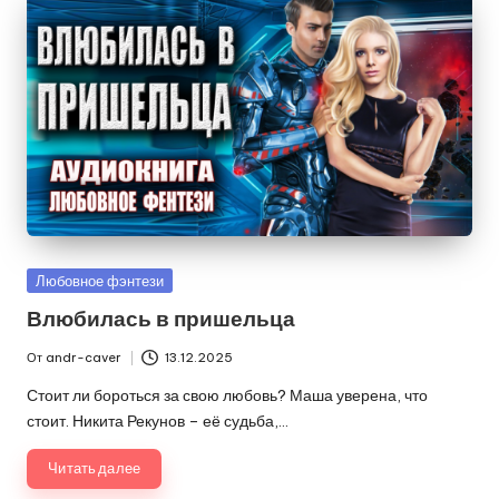
Опубликовано
Любовное фэнтези
в
Влюбилась в пришельца
От
andr-caver
13.12.2025
Запись
от
Стоит ли бороться за свою любовь? Маша уверена, что
стоит. Никита Рекунов – её судьба,…
Читать далее