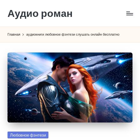
Аудио роман
Перейти
к
содержимому
Главная
аудиокниги любовное фэнтези слушать онлайн бесплатно
Опубликовано
Любовное фэнтези