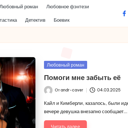
Любовный роман
Любовное фэнтези
fa
тастика
Детектив
Боевик
Опубликовано
Любовный роман
в
Помоги мне забыть её
От
andr-caver
04.03.2025
Запись
от
Кайл и Кимберли, казалось, были ид
вечере девушка внезапно сообщает…
Читать далее