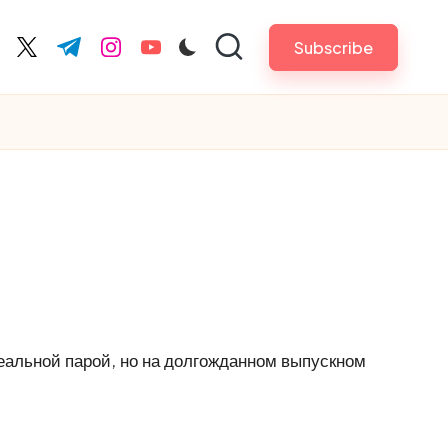
Subscribe
cebook.com
twitter.com
t.me
instagram.com
youtube.com
еальной парой, но на долгожданном выпускном