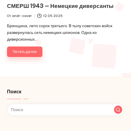
в
СМЕРШ 1943 — Немецкие диверсанты
От
andr-caver
12.05.2025
Запись
от
Брянщина, лето сорок третьего. В тылу советских войск
развернулась сеть немецких шпионов. Одна из
диверсионных…
Читать далее
Поиск