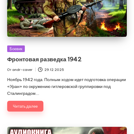
Опубликовано
Боевик
в
Фронтовая разведка 1942
От
andr-caver
29.12.2025
Запись
от
Ноябрь 1942 года. Полным ходом идет подготовка операции
«Уран» по окружению гитлеровской группировки под
Сталинградом.…
Читать далее