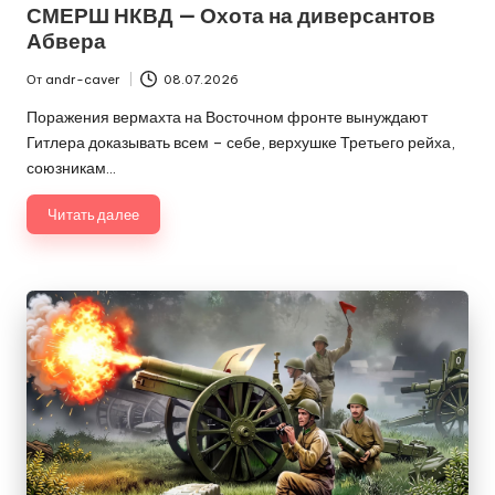
в
СМЕРШ НКВД — Охота на диверсантов
Абвера
От
andr-caver
08.07.2026
Запись
от
Поражения вермахта на Восточном фронте вынуждают
Гитлера доказывать всем – себе, верхушке Третьего рейха,
союзникам…
Читать далее