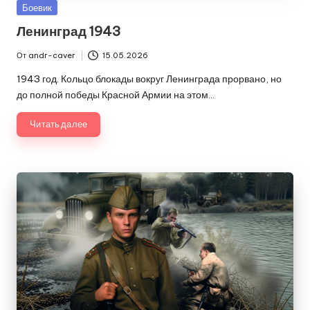
Опубликовано
Боевик
в
Ленинград 1943
От
andr-caver
15.05.2026
Запись
от
1943 год. Кольцо блокады вокруг Ленинграда прорвано, но
до полной победы Красной Армии на этом…
Читать далее