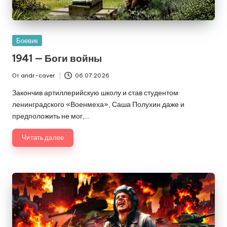
Опубликовано
Боевик
в
1941 — Боги войны
От
andr-caver
06.07.2026
Запись
от
Закончив артиллерийскую школу и став студентом
ленинградского «Военмеха», Саша Полухин даже и
предположить не мог,…
Читать далее