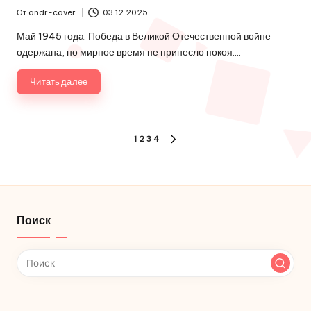
От
andr-caver
03.12.2025
Запись
от
Май 1945 года. Победа в Великой Отечественной войне
одержана, но мирное время не принесло покоя.…
Читать далее
Пагинация
1
2
3
4
СЛЕДУЮЩАЯ
записей
СТРАНИЦА
Поиск