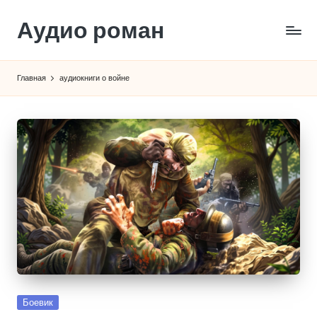
Аудио роман
Перейти
к
содержимому
Главная
аудиокниги о войне
Опубликовано
Боевик