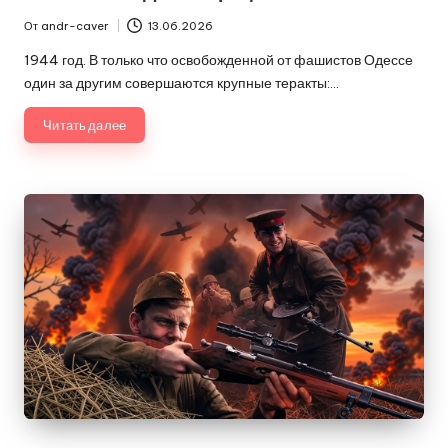
От
andr-caver
13.06.2026
Запись
от
1944 год. В только что освобожденной от фашистов Одессе
один за другим совершаются крупные теракты:…
Читать далее