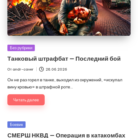
Опубликовано
Без рубрики
в
Танковый штрафбат — Последний бой
От
andr-caver
28.06.2026
Запись
от
Он не раз горел в танке, выходил из окружений, «искупал
вину кровью» в штрафной роте…
Читать далее
Опубликовано
Боевик
в
СМЕРШ НКВД — Операция в катакомбах