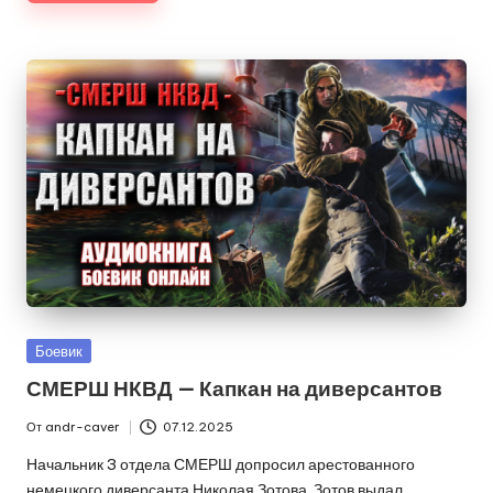
Опубликовано
Боевик
в
СМЕРШ НКВД — Капкан на диверсантов
От
andr-caver
07.12.2025
Запись
от
Начальник 3 отдела СМЕРШ допросил арестованного
немецкого диверсанта Николая Зотова. Зотов выдал