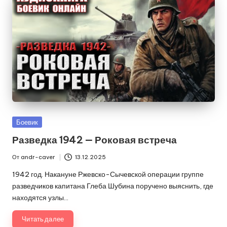
Опубликовано
Боевик
в
Разведка 1942 — Роковая встреча
От
andr-caver
13.12.2025
Запись
от
1942 год. Накануне Ржевско-Сычевской операции группе
разведчиков капитана Глеба Шубина поручено выяснить, где
находятся узлы…
Читать далее