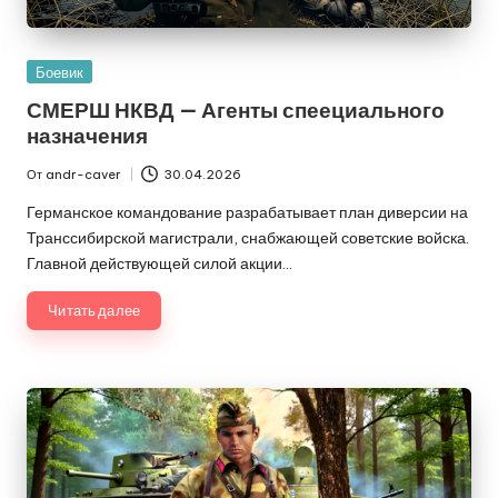
Опубликовано
Боевик
в
СМЕРШ НКВД — Агенты спеециального
назначения
От
andr-caver
30.04.2026
Запись
от
Германское командование разрабатывает план диверсии на
Транссибирской магистрали, снабжающей советские войска.
Главной действующей силой акции…
Читать далее