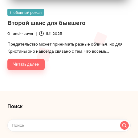
Опубликовано
Любовный роман
в
Второй шанс для бывшего
От
andr-caver
11.11.2025
Запись
от
Предательство может принимать разные обличья, но для
Кристины оно навсегда связано с тем, что восемь…
Читать далее
Поиск