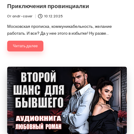
в
Приключения провинциалки
От
andr-caver
10.12.2025
Запись
от
Московская прописка, коммуникабельность, желание
работать. И все? Да у нее этого в избытке! Ну разве…
Читать далее