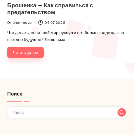
в
Брошенка — Как справиться с
предательством
От
andr-caver
04.07.2026
Запись
от
Что делать, если твой мир рухнул и нет больше надежды на
светлое будущее? Лишь тьма…
Читать далее
Поиск