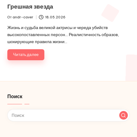
в
Грешная звезда
От
andr-caver
18.05.2026
Запись
от
Жизнь и судьба великой актрисы и череда убийств
высокопоставленных персон… Реалистичность образов,
шокирующие правила жизни…
Читать далее
Поиск