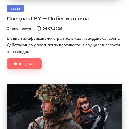
Опубликовано
Боевик
в
Спецназ ГРУ — Побег из плена
От
andr-caver
04.07.2026
Запись
от
В одной из африканских стран полыхает гражданская война.
Действующему президенту противостоит рвущаяся к власти
прозападная…
Читать далее