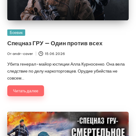
Опубликовано
Боевик
в
Спецназ ГРУ — Один против всех
От
andr-caver
15.06.2026
Запись
от
Убита генерал-майор юстиции Алла Курносенко. Она вела
следствие по делу наркоторговцев. Орудие убийства не
совсем…
Читать далее