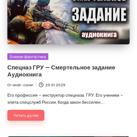
Опубликовано
Боевая фантастика
в
Спецназ ГРУ — Смертельное задание
Аудиокнига
От
andr-caver
29.01.2025
Запись
от
Его профессия – инструктор спецназа. ГРУ. Его ученики –
элита спецслужб России. Когда закон бессилен,…
Читать далее