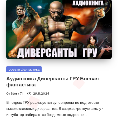
Опубликовано
Боевая фантастика
в
Аудиокнига Диверсанты ГРУ Боевая
фантастика
От
Story 71
29.11.2024
Запись
от
В недрах ГРУ реализуется суперпроект по подготовке
высококлассных диверсантов. В сверхсекретную школу-
инкубатор набираются бездомные подростки…