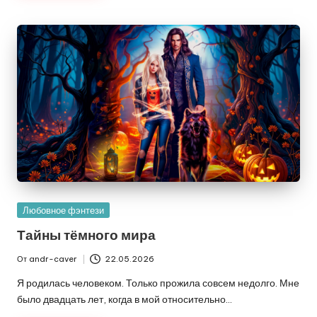
Опубликовано
Любовное фэнтези
в
Тайны тёмного мира
От
andr-caver
22.05.2026
Запись
от
Я родилась человеком. Только прожила совсем недолго. Мне
было двадцать лет, когда в мой относительно…