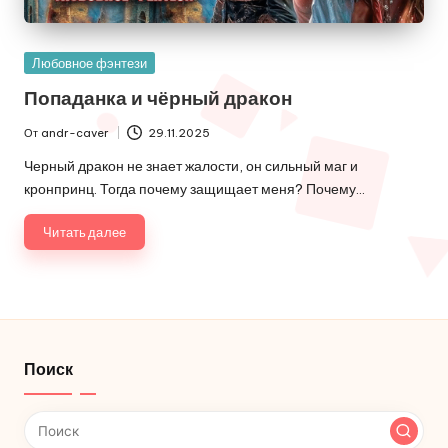
Опубликовано
Любовное фэнтези
в
Попаданка и чёрный дракон
От
andr-caver
29.11.2025
Запись
от
Черный дракон не знает жалости, он сильный маг и
кронпринц. Тогда почему защищает меня? Почему…
Читать далее
Поиск