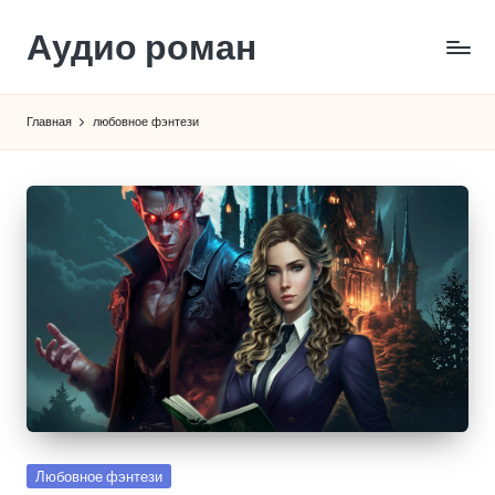
Аудио роман
Перейти
к
содержимому
Главная
любовное фэнтези
Опубликовано
Любовное фэнтези