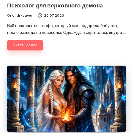
в
Психолог для верховного демона
От
andr-caver
20.07.2026
Запись
от
Всё началось со шкафа, который мне подарила бабушка,
после развода на новоселье.Однажды я спряталась внутри,…
Читать далее