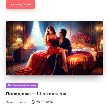
Читать далее
Опубликовано
Любовное фэнтези
в
Попаданка — Шестая жена
От
andr-caver
20.05.2026
Запись