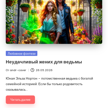
Опубликовано
Любовное фэнтези
в
Неудачливый жених для ведьмы
От
andr-caver
26.05.2026
Запись
от
Юная Эльза Нортон – потомственная ведьма с богатой
семейной историей. Если бы только родовитость
сказывалась…
Читать далее