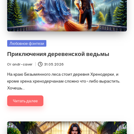
Опубликовано
Любовное фэнтези
в
Приключения деревенской ведьмы
От
andr-caver
31.05.2026
Запись
от
На краю Безымянного леса стоит деревня Хренодерки, и
кроме хрена хренодерчанам сложно что-либо вырастить.
Хочешь…
Читать далее