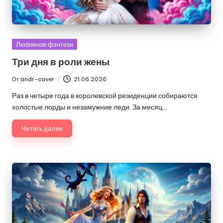
Опубликовано
Любовное фэнтези
в
Три дня в роли жены
От
andr-caver
21.06.2026
Запись
от
Раз в четыре года в королевской резиденции собираются
холостые лорды и незамужние леди. За месяц…
Читать далее