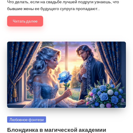
от
Что делать, если на свадьбе лучшей подруги узнаешь, что
бывшие жены ее будущего супруга пропадают…
Читать далее
Опубликовано
Любовное фэнтези
в
Блондинка в магической академии