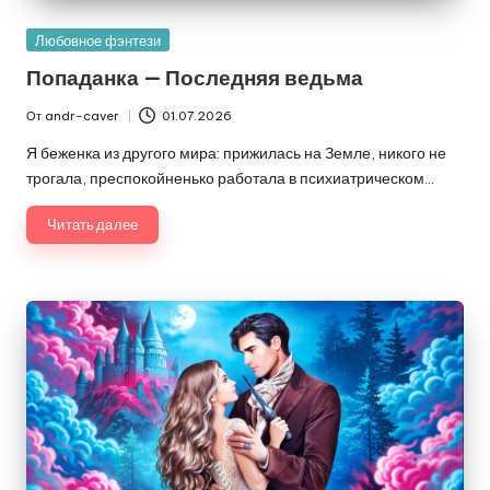
Опубликовано
Любовное фэнтези
в
Попаданка — Последняя ведьма
От
andr-caver
01.07.2026
Запись
от
Я беженка из другого мира: прижилась на Земле, никого не
трогала, преспокойненько работала в психиатрическом…
Читать далее