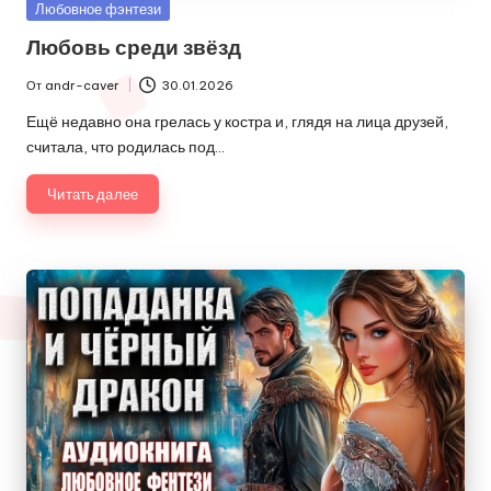
Опубликовано
Любовное фэнтези
в
Любовь среди звёзд
От
andr-caver
30.01.2026
Запись
от
Ещё недавно она грелась у костра и, глядя на лица друзей,
считала, что родилась под…
Читать далее