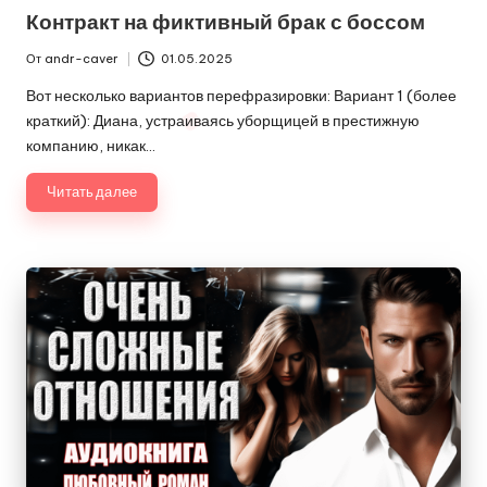
в
Контракт на фиктивный брак с боссом
От
andr-caver
01.05.2025
Запись
от
Вот несколько вариантов перефразировки: Вариант 1 (более
краткий): Диана, устраиваясь уборщицей в престижную
компанию, никак…
Читать далее