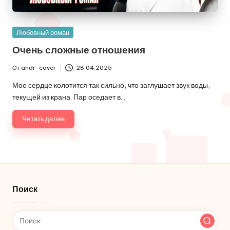
Опубликовано
Любовный роман
в
Очень сложные отношения
От
andr-caver
28.04.2025
Запись
от
Мое сердце колотится так сильно, что заглушает звук воды,
текущей из крана. Пар оседает в…
Читать далее
Поиск