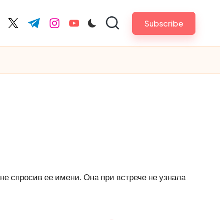
Subscribe
cebook.com
twitter.com
t.me
instagram.com
youtube.com
не спросив ее имени. Она при встрече не узнала