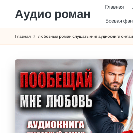
Главная
Аудио роман
Перейти
Боевая фан
к
содержимому
Главная
любовный роман слушать книг аудиокниги онла