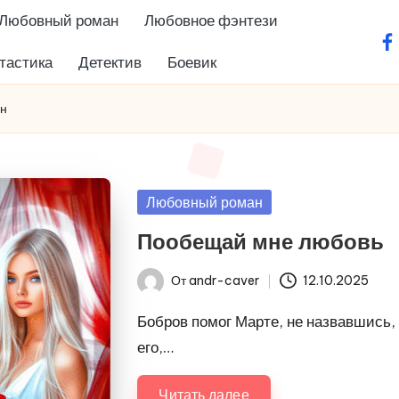
Любовный роман
Любовное фэнтези
fa
тастика
Детектив
Боевик
йн
Опубликовано
Любовный роман
в
Пообещай мне любовь
От
andr-caver
12.10.2025
Запись
от
Бобров помог Марте, не назвавшись, 
его,…
Читать далее