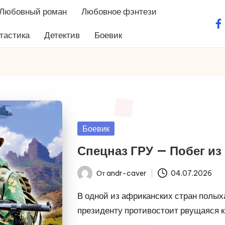
Любовный роман
Любовное фэнтези
fa
тастика
Детектив
Боевик
Опубликовано
Боевик
в
Спецназ ГРУ — Побег из
От
andr-caver
04.07.2026
Запись
от
В одной из африканских стран полы
президенту противостоит рвущаяся 