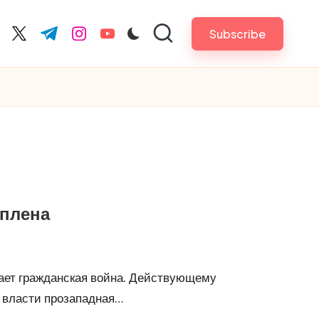
Subscribe
cebook.com
twitter.com
t.me
instagram.com
youtube.com
 плена
хает гражданская война. Действующему
к власти прозападная…