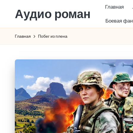
Главная
Аудио роман
Перейти
Боевая фан
к
содержимому
Главная
Побег из плена