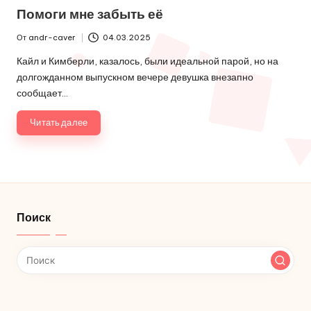
в
Помоги мне забыть её
От
andr-caver
04.03.2025
Запись
от
Кайл и Кимберли, казалось, были идеальной парой, но на
долгожданном выпускном вечере девушка внезапно
сообщает…
Читать далее
Поиск