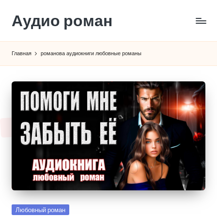
Аудио роман
Перейти
к
содержимому
Главная
романова аудиокниги любовные романы
Опубликовано
Любовный роман