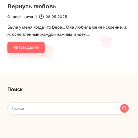
в
Вернуть любовь
От
andr-caver
08.05.2025
Запись
от
Была у меня когда-то Вера... Она любила меня искренне, а
я, ослепленный жаждой наживы, видел…
Читать далее
Поиск