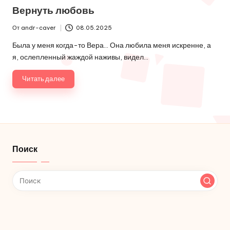
в
Вернуть любовь
От
andr-caver
08.05.2025
Запись
от
Была у меня когда-то Вера... Она любила меня искренне, а
я, ослепленный жаждой наживы, видел…
Читать далее
Поиск