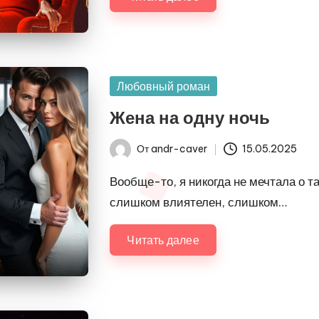
Опубликовано
Любовный роман
в
Жена на одну ночь
От
andr-caver
15.05.2025
Запись
от
Вообще-то, я никогда не мечтала о 
слишком влиятелен, слишком…
Читать далее