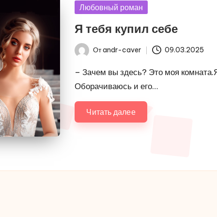
Опубликовано
Любовный роман
в
Я тебя купил себе
От
andr-caver
09.03.2025
Запись
от
– Зачем вы здесь? Это моя комната.
Оборачиваюсь и его…
Читать далее