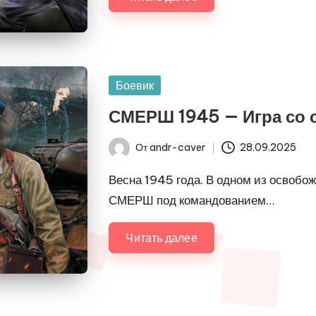
Опубликовано
Боевик
в
СМЕРШ 1945 — Игра со
От
andr-caver
28.09.2025
Запись
от
Весна 1945 года. В одном из освобо
СМЕРШ под командованием…
Читать далее