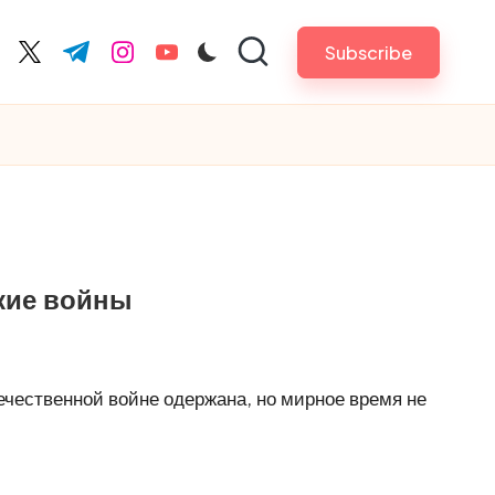
Subscribe
cebook.com
twitter.com
t.me
instagram.com
youtube.com
кие войны
ечественной войне одержана, но мирное время не