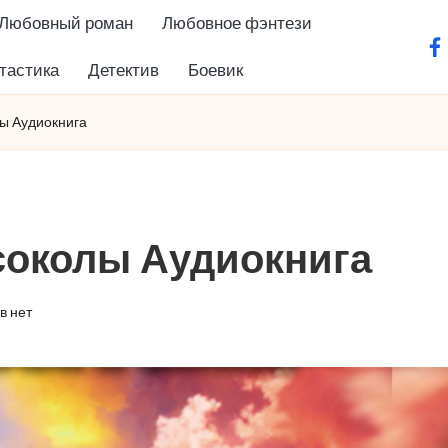
Любовный роман
Любовное фэнтези
fa
тастика
Детектив
Боевик
ы Аудиокнига
соколы Аудиокнига
в нет