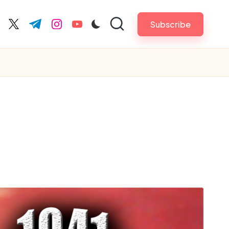
Subscribe
cebook.com
twitter.com
t.me
instagram.com
youtube.com