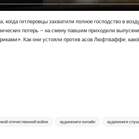
а, когда гитлеровцы захватили полное господство в возд
фических потерь – на смену павшим приходили выпуск
тариками». Как они устояли против асов Люфтваффе, как
икой отечественной войне
аудиокниги онлайн
аудиокниги слуш