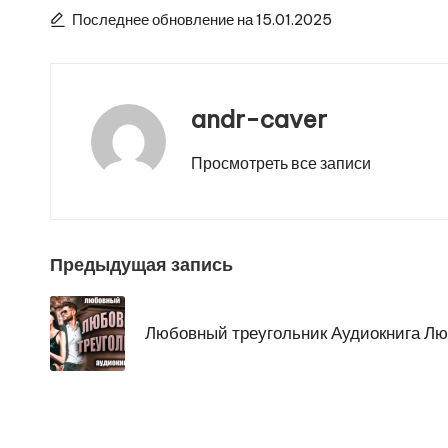
Последнее обновление на 15.01.2025
andr-caver
Просмотреть все записи
Навигация
Предыдущая запись
по
Любовный треугольник Аудиокнига Л
записям