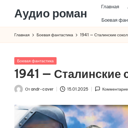
Главная
Аудио роман
Перейти
Боевая фан
к
содержимому
Главная
Боевая фантастика
1941 — Сталинские сокол
Опубликовано
Боевая фантастика
в
1941 — Сталинские 
От
andr-caver
15.01.2025
Комментарие
Запись
от