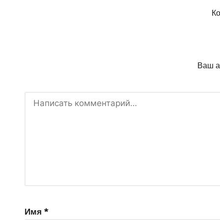
Ко
Ваш а
Имя
*