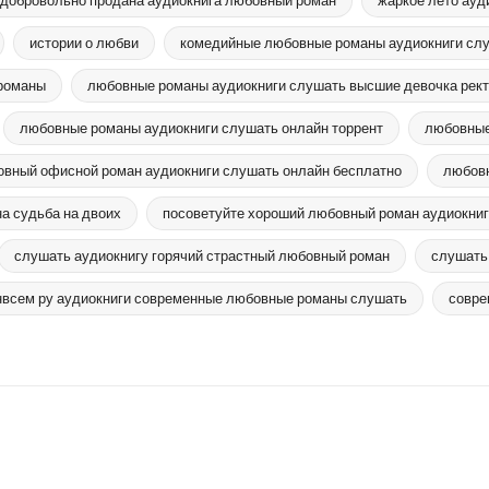
истории о любви
комедийные любовные романы аудиокниги сл
романы
любовные романы аудиокниги слушать высшие девочка рек
любовные романы аудиокниги слушать онлайн торрент
любовные
вный офисной роман аудиокниги слушать онлайн бесплатно
любовн
а судьба на двоих
посоветуйте хороший любовный роман аудиокни
слушать аудиокнигу горячий страстный любовный роман
слушать
всем ру аудиокниги современные любовные романы слушать
совре