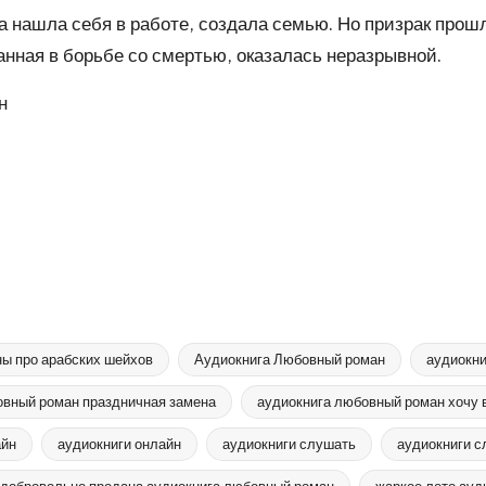
 нашла себя в работе, создала семью. Но призрак прошл
ванная в борьбе со смертью, оказалась неразрывной.
н
ы про арабских шейхов
Аудиокнига Любовный роман
аудиокни
овный роман праздничная замена
аудиокнига любовный роман хочу 
айн
аудиокниги онлайн
аудиокниги слушать
аудиокниги с
добровольно продана аудиокнига любовный роман
жаркое лето ауд