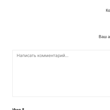
Ко
Ваш а
Имя
*