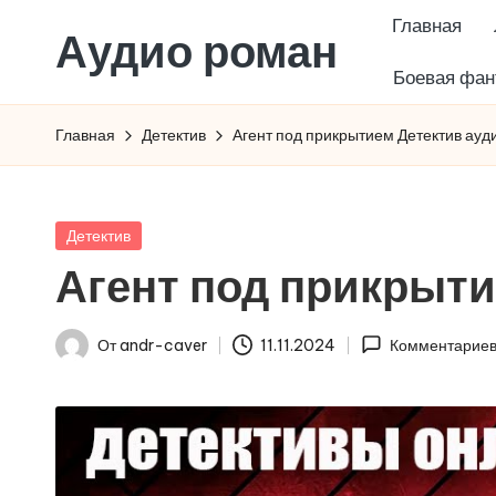
Главная
Аудио роман
Перейти
Боевая фан
к
содержимому
Главная
Детектив
Агент под прикрытием Детектив ауд
Опубликовано
Детектив
в
Агент под прикрыти
От
andr-caver
11.11.2024
Комментариев
Запись
от