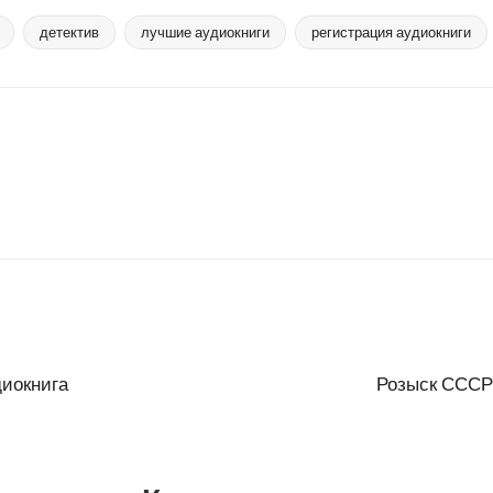
детектив
лучшие аудиокниги
регистрация аудиокниги
диокнига
Розыск СССР 