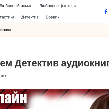
Любовный роман
Любовное фэнтези
fa
тастика
Детектив
Боевик
иокнига
ем Детектив аудиокни
 нет