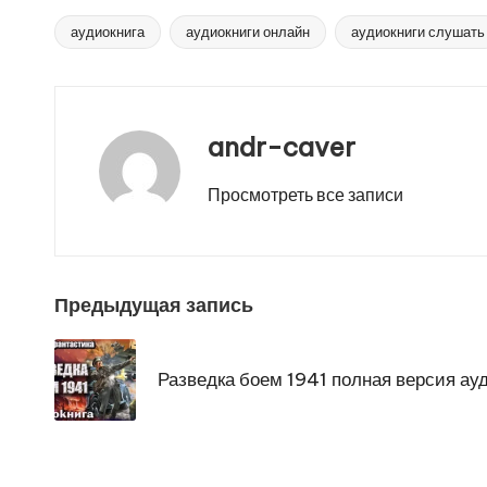
аудиокнига
аудиокниги онлайн
аудиокниги слушать
Метки:
andr-caver
Просмотреть все записи
Навигация
Предыдущая запись
по
Разведка боем 1941 полная версия ау
записям