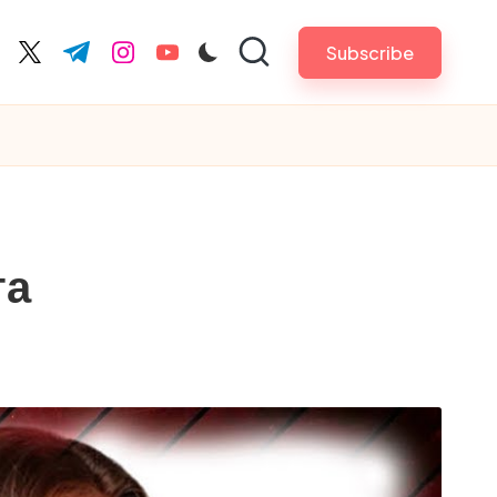
Subscribe
cebook.com
twitter.com
t.me
instagram.com
youtube.com
га