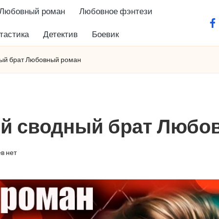
Любовный роман
Любовное фэнтези
fa
тастика
Детектив
Боевик
ный брат Любовный роман
ой сводный брат Любо
в нет