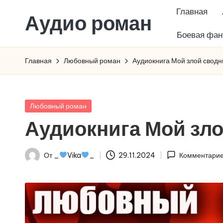
Главная
Аудио роман
Перейти
Боевая фан
к
содержимому
Главная
Любовный роман
Аудиокнига Мой злой свод
Опубликовано
Любовный роман
в
Аудиокнига Мой зл
От
_
Vika
_
29.11.2024
Комментарие
Запись
от