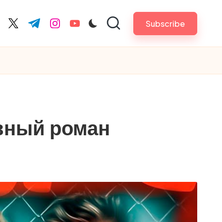
Subscribe
cebook.com
twitter.com
t.me
instagram.com
youtube.com
вный роман