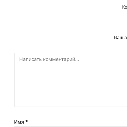
Ко
Ваш а
Имя
*