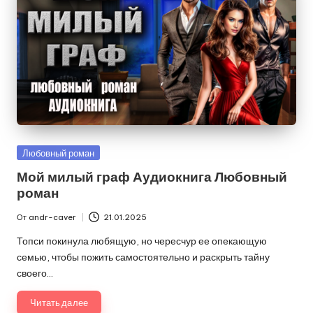
Опубликовано
Любовный роман
в
Мой милый граф Аудиокнига Любовный
роман
От
andr-caver
21.01.2025
Запись
от
Топси покинула любящую, но чересчур ее опекающую
семью, чтобы пожить самостоятельно и раскрыть тайну
своего…
Читать далее