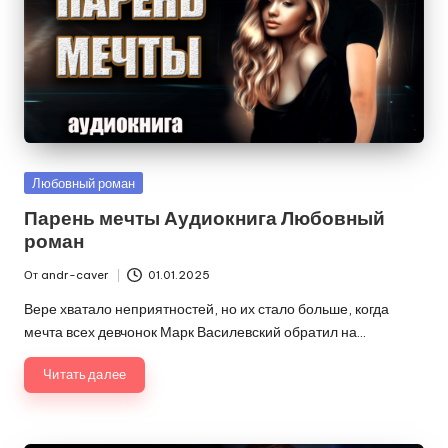
Опубликовано
Любовный роман
в
Парень мечты Аудиокнига Любовный
роман
От
andr-caver
01.01.2025
Запись
от
Вере хватало неприятностей, но их стало больше, когда
мечта всех девчонок Марк Василевский обратил на…
Читать далее