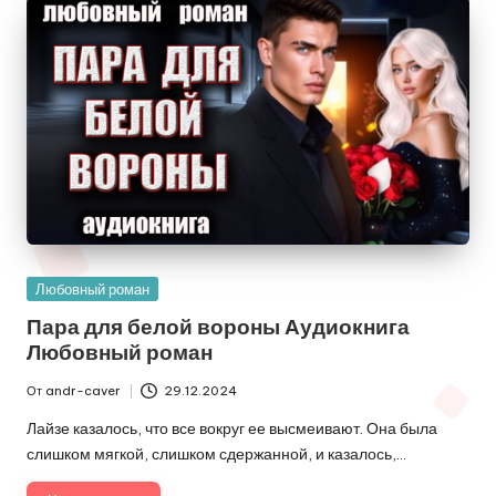
Опубликовано
Любовный роман
в
Пара для белой вороны Аудиокнига
Любовный роман
От
andr-caver
29.12.2024
Запись
от
Лайзе казалось, что все вокруг ее высмеивают. Она была
слишком мягкой, слишком сдержанной, и казалось,…