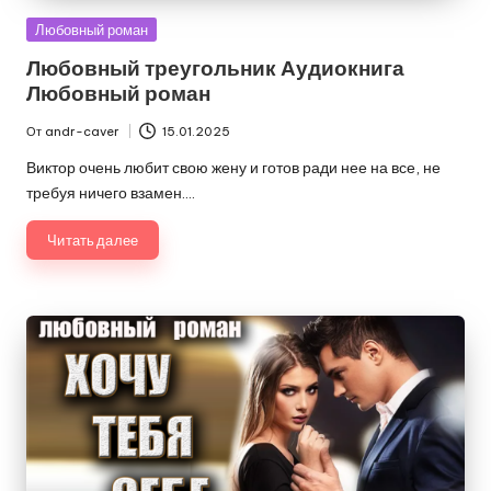
Опубликовано
Любовный роман
в
Любовный треугольник Аудиокнига
Любовный роман
От
andr-caver
15.01.2025
Запись
от
Виктор очень любит свою жену и готов ради нее на все, не
требуя ничего взамен.…
Читать далее