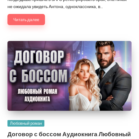
не ожидала увидеть Антона, одноклассника, в…
Читать далее
Опубликовано
Любовный роман
в
Договор с боссом Аудиокнига Любовный