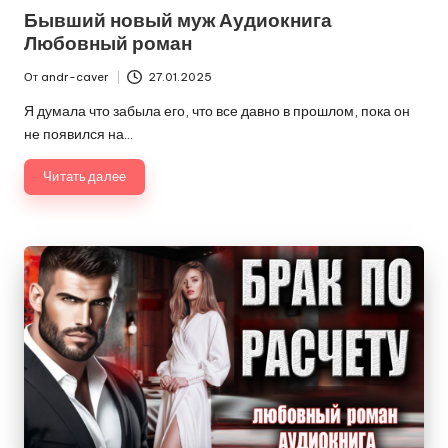
в
Бывший новый муж Аудиокнига
Любовный роман
От
andr-caver
27.01.2025
Запись
от
Я думала что забыла его, что все давно в прошлом, пока он
не появился на…
Читать далее