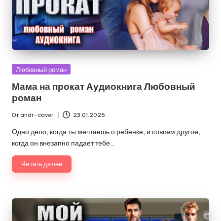
Опубликовано
Любовный роман
в
Мама на прокат Аудиокнига Любовный
роман
От
andr-caver
23.01.2025
Запись
от
Одно дело, когда ты мечтаешь о ребенке, и совсем другое,
когда он внезапно падает тебе…
Читать далее