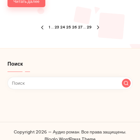
Читать далее
Пагинация
1
…
23
24
25
26
27
…
29
ПРЕДЫДУЩАЯ
СЛЕДУЮЩАЯ
записей
СТРАНИЦА
СТРАНИЦА
Поиск
Copyright 2026 — Аудио роман. Все права защищены.
Bloglo WordPress Theme