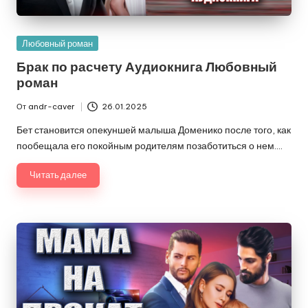
Опубликовано
Любовный роман
в
Брак по расчету Аудиокнига Любовный
роман
От
andr-caver
26.01.2025
Запись
от
Бет становится опекуншей малыша Доменико после того, как
пообещала его покойным родителям позаботиться о нем.…
Читать далее