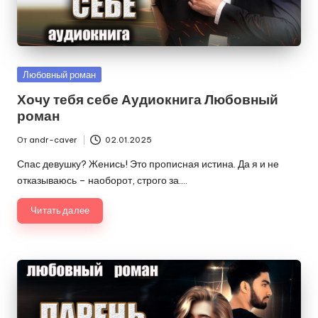
Опубликовано
Любовный роман
в
Хочу тебя себе Аудиокнига Любовный
роман
От
andr-caver
02.01.2025
Запись
от
Спас девушку? Женись! Это прописная истина. Да я и не
отказываюсь – наоборот, строго за.…
Читать далее