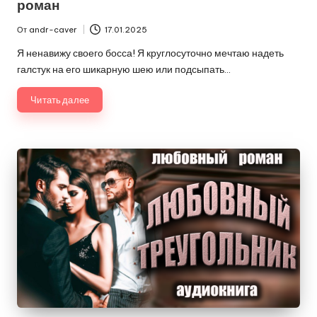
роман
От
andr-caver
17.01.2025
Запись
от
Я ненавижу своего босса! Я круглосуточно мечтаю надеть
галстук на его шикарную шею или подсыпать…
Читать далее