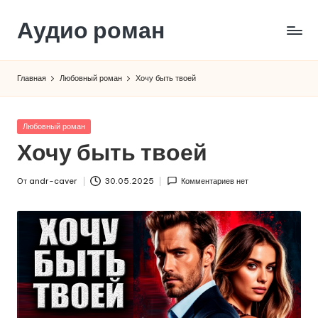
Аудио роман
Перейти
к
содержимому
Главная
Любовный роман
Хочу быть твоей
Опубликовано
Любовный роман
в
Хочу быть твоей
От
andr-caver
30.05.2025
Комментариев нет
Запись
от