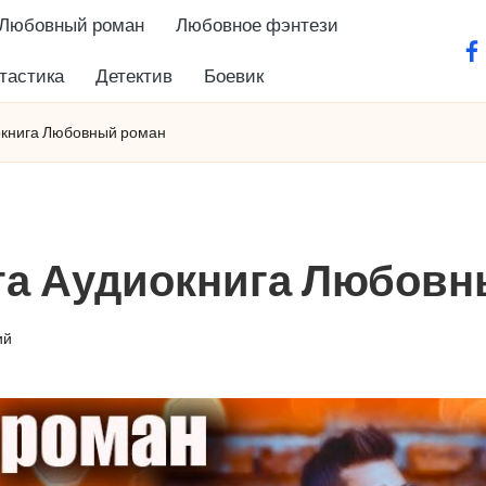
Любовный роман
Любовное фэнтези
fa
тастика
Детектив
Боевик
окнига Любовный роман
та Аудиокнига Любовн
ий