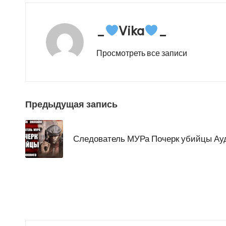
_
Vika
_
Просмотреть все записи
Навигация
Предыдущая запись
по
Следователь МУРа Почерк убийцы Ау
записям