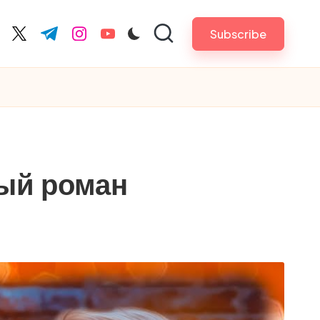
Subscribe
cebook.com
twitter.com
t.me
instagram.com
youtube.com
ый роман