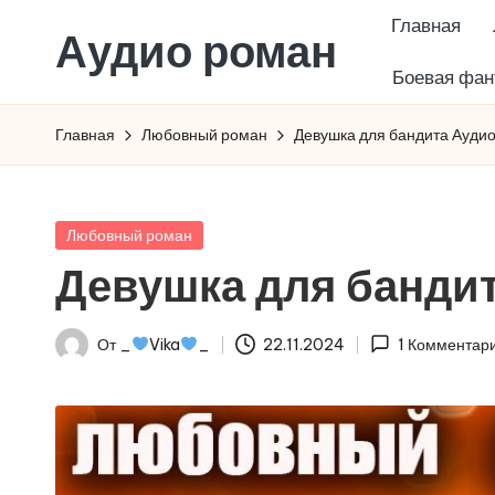
Главная
Аудио роман
Перейти
Боевая фан
к
содержимому
Главная
Любовный роман
Девушка для бандита Ауди
Опубликовано
Любовный роман
в
Девушка для банди
От
_
Vika
_
22.11.2024
1 Комментар
Запись
от