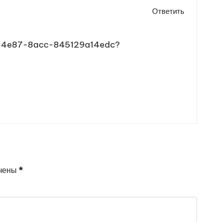
Ответить
c-4e87-8acc-845129a14edc?
ечены
*