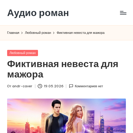
Аудио роман
Перейти
к
содержимому
Главная
Любовный роман
Фиктивная невеста для мажора
Опубликовано
Любовный роман
в
Фиктивная невеста для
мажора
От
andr-caver
19.05.2026
Комментариев нет
Запись
от