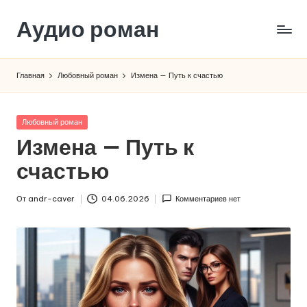
Аудио роман
Перейти
к
содержимому
Главная
Любовный роман
Измена — Путь к счастью
Опубликовано
Любовный роман
в
Измена — Путь к
счастью
От
andr-caver
04.06.2026
Комментариев нет
Запись
от