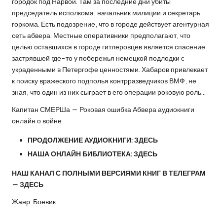
городок под Нарвой. Там за последние дни убиты
председатель исполкома, начальник милиции и секретарь
горкома. Есть подозрение, что в городе действует агентурная
сеть абвера. Местные оперативники предполагают, что
целью оставшихся в городе гитлеровцев является спасение
застрявшей где-то у побережья немецкой подлодки с
украденными в Петергофе ценностями. Хабаров привлекает
к поиску вражеского подполья контрразведчиков ВМФ, не
зная, что один из них сыграет в его операции роковую роль…
Капитан СМЕРШа — Роковая ошибка Абвера аудиокниги
онлайн о войне
ПРОДОЛЖЕНИЕ АУДИОКНИГИ:
ЗДЕСЬ
НАША ОНЛАЙН БИБЛИОТЕКА:
ЗДЕСЬ
НАШ КАНАЛ С ПОЛНЫМИ ВЕРСИЯМИ КНИГ В ТЕЛЕГРАМ
—
ЗДЕСЬ
Жанр: Боевик