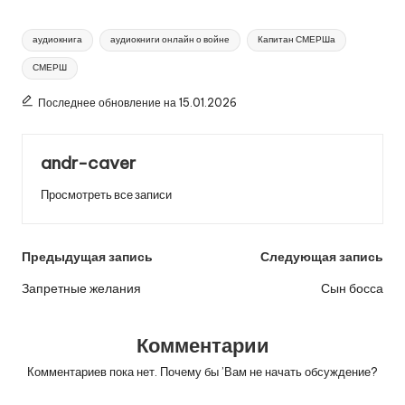
Метки:
аудиокнига
аудиокниги онлайн о войне
Капитан СМЕРШа
СМЕРШ
Последнее обновление на 15.01.2026
andr-caver
Просмотреть все записи
Навигация
Предыдущая запись
Следующая запись
по
Запретные желания
Сын босса
записям
Комментарии
Комментариев пока нет. Почему бы ’Вам не начать обсуждение?