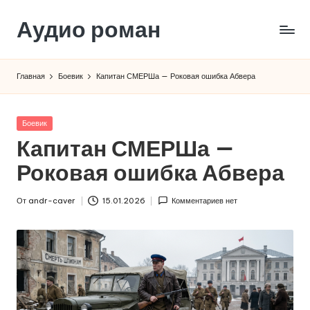
Аудио роман
Перейти
к
содержимому
Главная
Боевик
Капитан СМЕРШа — Роковая ошибка Абвера
Опубликовано
Боевик
в
Капитан СМЕРШа —
Роковая ошибка Абвера
От
andr-caver
15.01.2026
Комментариев нет
Запись
от