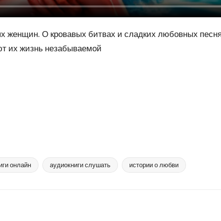
х женщин. О кровавых битвах и сладких любовных песнях
ают их жизнь незабываемой
иги онлайн
аудиокниги слушать
истории о любви