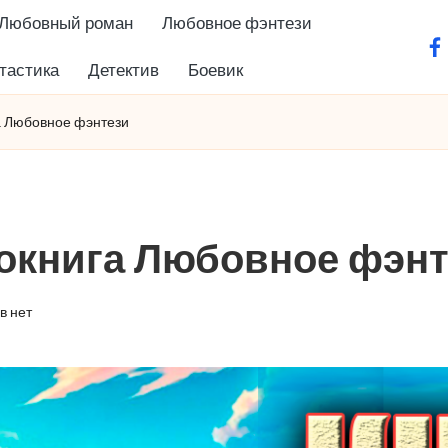
Любовный роман
Любовное фэнтези
fa
тастика
Детектив
Боевик
а Любовное фэнтези
иокнига Любовное фэн
в нет