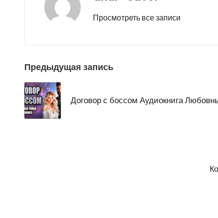
Просмотреть все записи
Навигация
Предыдущая запись
по
Договор с боссом Аудиокнига Любовн
записям
Ко