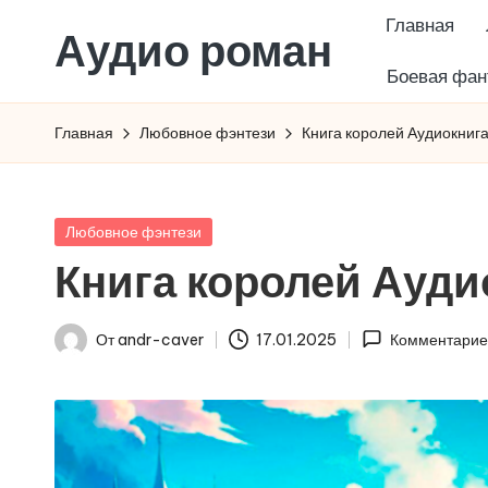
Главная
Аудио роман
Перейти
Боевая фан
к
содержимому
Главная
Любовное фэнтези
Книга королей Аудиокниг
Опубликовано
Любовное фэнтези
в
Книга королей Ауд
От
andr-caver
17.01.2025
Комментарие
Запись
от