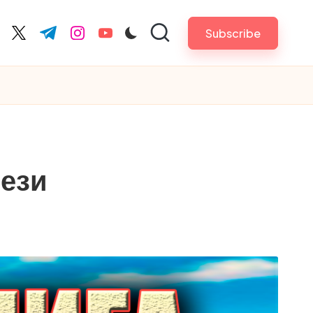
Subscribe
cebook.com
twitter.com
t.me
instagram.com
youtube.com
тези