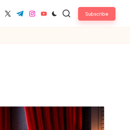
Subscribe
cebook.com
twitter.com
t.me
instagram.com
youtube.com