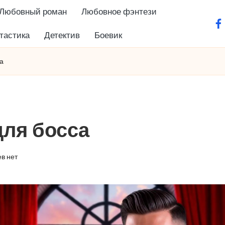
Любовный роман
Любовное фэнтези
fa
тастика
Детектив
Боевик
а
ля босса
в нет