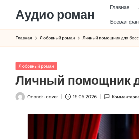
Главная
Аудио роман
Перейти
Боевая фан
к
содержимому
Главная
Любовный роман
Личный помощник для босс
Опубликовано
Любовный роман
в
Личный помощник д
От
andr-caver
15.05.2026
Комментарие
Запись
от