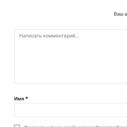
Ваш а
Имя
*