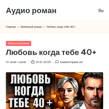
Аудио роман
Перейти
к
содержимому
Главная
Любовный роман
Любовь когда тебе 40+
Опубликовано
Любовный роман
в
Любовь когда тебе 40+
От
andr-caver
31.10.2025
Комментариев нет
Запись
от