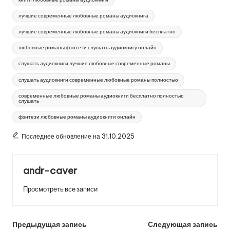
лучшие современные любовные романы аудиокнига
лучшие современные любовные романы аудиокниги бесплатно
любовные романы фэнтези слушать аудиокнигу онлайн
слушать аудиокниги лучшие любовные современные романы
слушать аудиокниги современные любовные романы полностью
современные любовные романы аудиокниги бесплатно полностью
слушать
фэнтези любовные романы аудиокниги онлайн
Последнее обновление на 31.10.2025
andr-caver
Просмотреть все записи
Навигация
Предыдущая запись
Следующая запись