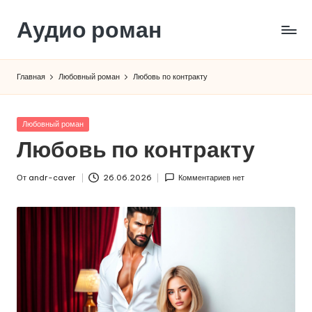
Аудио роман
Перейти
к
содержимому
Главная
Любовный роман
Любовь по контракту
Опубликовано
Любовный роман
в
Любовь по контракту
От
andr-caver
26.06.2026
Комментариев нет
Запись
от