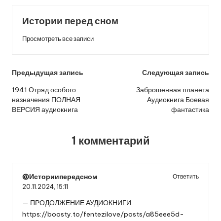
Истории перед сном
Просмотреть все записи
Навигация
Предыдущая запись
Следующая запись
по
1941 Отряд особого
Заброшенная планета
назначения ПОЛНАЯ
Аудиокнига Боевая
записям
ВЕРСИЯ аудиокнига
фантастика
1 комментарий
@Историипередсном
Ответить
20.11.2024,
15:11
— ПРОДОЛЖЕНИЕ АУДИОКНИГИ:
https://boosty.to/fentezilove/posts/a85eee5d-