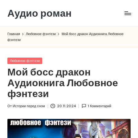
Аудио роман
Перейти
к
содержимому
Главная
Любовное фэнтези
Мой босс дракон Аудиокнига Любовное
фэнтези
Опубликовано
Любовное фэнтези
в
Мой босс дракон
Аудиокнига Любовное
фэнтези
От
Истории перед сном
20.11.2024
1 Комментарий
Запись
от