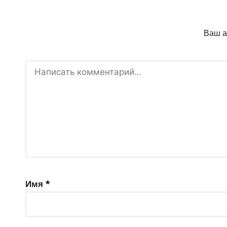
Ваш а
Имя
*