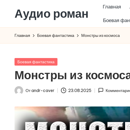
Главная
Аудио роман
Перейти
Боевая фан
к
содержимому
Главная
Боевая фантастика
Монстры из космоса
Опубликовано
Боевая фантастика
в
Монстры из космос
От
andr-caver
23.08.2025
Комментарие
Запись
от