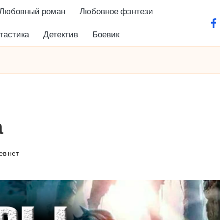
Любовный роман
Любовное фэнтези
fa
тастика
Детектив
Боевик
а
в нет