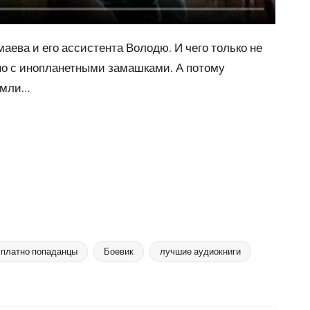
аева и его ассистента Володю. И чего только не
вно с инопланетными замашками. А потому
емли…
сплатно попаданцы
Боевик
лучшие аудиокниги