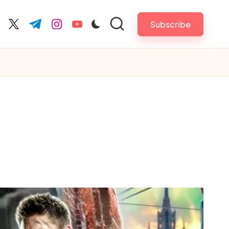
Subscribe
cebook.com
twitter.com
t.me
instagram.com
youtube.com