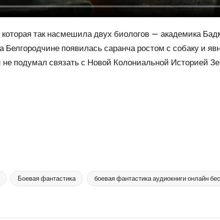
, которая так насмешила двух биологов — академика Бадм
на Белгородчине появилась саранча ростом с собаку и я
и не подумал связать с Новой Колониальной Историей З
Боевая фантастика
боевая фантастика аудиокниги онлайн бе