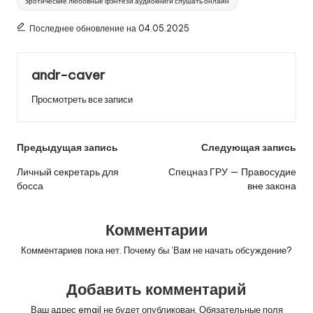
эротические любовные фэнтези аудиокниги слушать онлайн
Последнее обновление на 04.05.2025
andr-caver
Просмотреть все записи
Навигация
Предыдущая запись
Следующая запись
по
Личный секретарь для
Спецназ ГРУ — Правосудие
босса
вне закона
записям
Комментарии
Комментариев пока нет. Почему бы ’Вам не начать обсуждение?
Добавить комментарий
Ваш адрес email не будет опубликован.
Обязательные поля