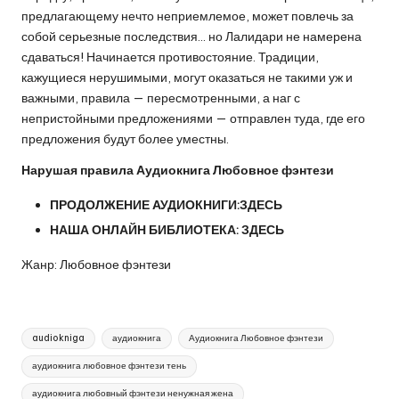
предлагающему нечто неприемлемое, может повлечь за
собой серьезные последствия… но Лалидари не намерена
сдаваться! Начинается противостояние. Традиции,
кажущиеся нерушимыми, могут оказаться не такими уж и
важными, правила — пересмотренными, а наг с
непристойными предложениями — отправлен туда, где его
предложения будут более уместны.
Нарушая правила Аудиокнига Любовное фэнтези
ПРОДОЛЖЕНИЕ АУДИОКНИГИ:
ЗДЕСЬ
НАША ОНЛАЙН БИБЛИОТЕКА:
ЗДЕСЬ
Жанр: Любовное фэнтези
Метки:
audiokniga
аудиокнига
Аудиокнига Любовное фэнтези
аудиокнига любовное фэнтези тень
аудиокнига любовный фэнтези ненужная жена