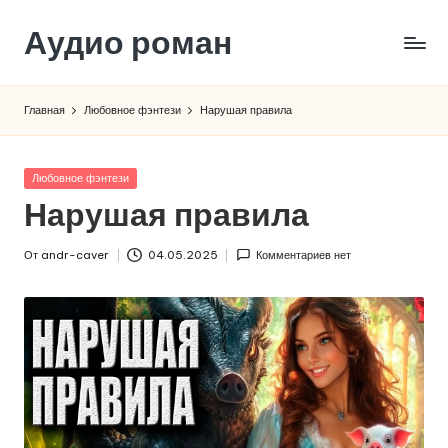
Аудио роман
Перейти
к
содержимому
Главная
Любовное фэнтези
Нарушая правила
Опубликовано
Любовное фэнтези
в
Нарушая правила
От
andr-caver
04.05.2025
Комментариев нет
Запись
от