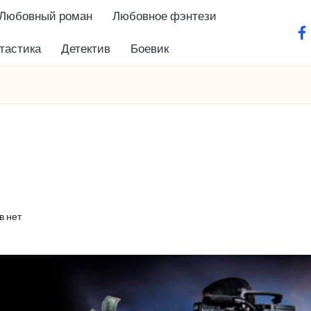
Любовный роман
Любовное фэнтези
fa
тастика
Детектив
Боевик
в нет