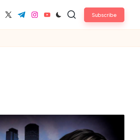
Subscribe
cebook.com
twitter.com
t.me
instagram.com
youtube.com