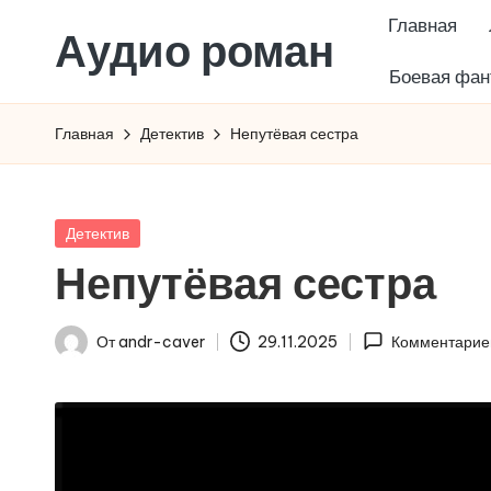
Главная
Аудио роман
Перейти
Боевая фан
к
содержимому
Главная
Детектив
Непутёвая сестра
Опубликовано
Детектив
в
Непутёвая сестра
От
andr-caver
29.11.2025
Комментарие
Запись
от