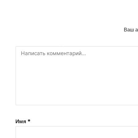
Ваш а
Имя
*