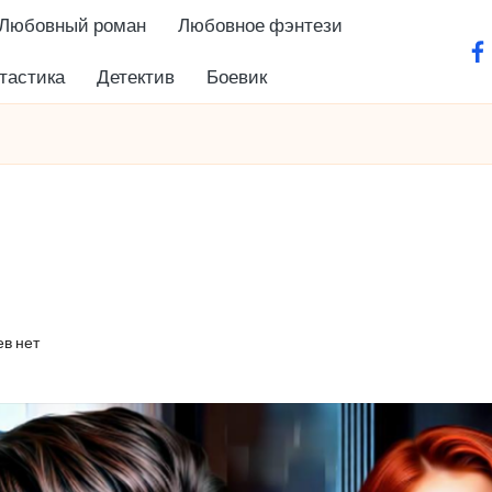
Любовный роман
Любовное фэнтези
fa
тастика
Детектив
Боевик
в нет