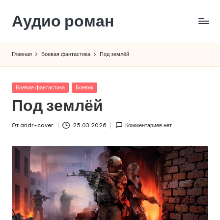
Аудио роман
Перейти
к
содержимому
Главная
Боевая фантастика
Под землёй
Опубликовано
Боевая фантастика
Боевик
в
Под землёй
От
andr-caver
25.03.2026
Комментариев нет
Запись
от