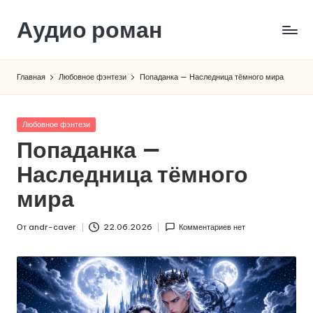
Аудио роман
Перейти
к
содержимому
Главная
Любовное фэнтези
Попаданка — Наследница тёмного мира
Опубликовано
Любовное фэнтези
в
Попаданка —
Наследница тёмного
мира
От
andr-caver
22.06.2026
Комментариев нет
Запись
от