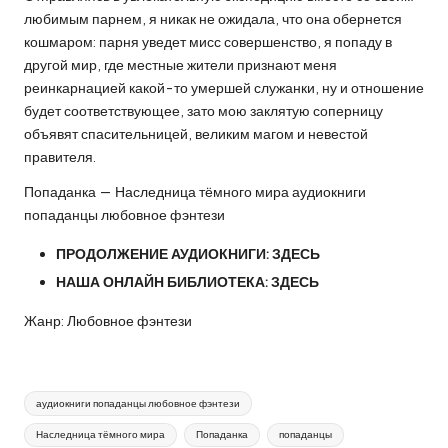
любимым парнем, я никак не ожидала, что она обернется
кошмаром: парня уведет мисс совершенство, я попаду в
другой мир, где местные жители признают меня
реинкарнацией какой-то умершей служанки, ну и отношение
будет соответствующее, зато мою заклятую соперницу
объявят спасительницей, великим магом и невестой
правителя.
Попаданка — Наследница тёмного мира аудиокниги
попаданцы любовное фэнтези
ПРОДОЛЖЕНИЕ АУДИОКНИГИ:
ЗДЕСЬ
НАША ОНЛАЙН БИБЛИОТЕКА:
ЗДЕСЬ
Жанр: Любовное фэнтези
Метки:
аудиокниги попаданцы любовное фэнтези
Наследница тёмного мира
Попаданка
попаданцы