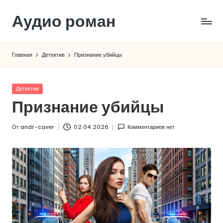
Аудио роман
Перейти
к
содержимому
Главная
Детектив
Признание убийцы
Опубликовано
Детектив
в
Признание убийцы
От
andr-caver
02.04.2026
Комментариев нет
Запись
от