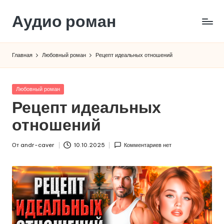
Аудио роман
Перейти
к
содержимому
Главная
Любовный роман
Рецепт идеальных отношений
Опубликовано
Любовный роман
в
Рецепт идеальных
отношений
От
andr-caver
10.10.2025
Комментариев нет
Запись
от