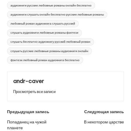
аудиокниги русские любовные романы онлайн бесплатно
аудиокниги слушать онлайн бесплатно русские любовные романы
любовный роман аудиокнига слушать русский
слушать аудиокниги любовные романы фэнтези
слушать бесплатно аудиокнигу русский любовный роман
слушать русские любовные романы аудиокниги онлайн
фэнтези любовный роман аудиокнига бесплатно
andr-caver
Просмотреть все записи
Навигация
Предыдущая запись
Следующая запись
по
Попаданец на чужой
В некотором царстве
планете