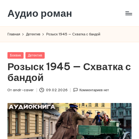
Аудио роман
Перейти
к
содержимому
Главная
Детектив
Розыск 1945 — Схватка с бандой
Опубликовано
Боевик
Детектив
в
Розыск 1945 — Схватка с
бандой
От
andr-caver
09.02.2026
Комментариев нет
Запись
от