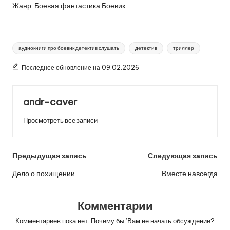
Жанр: Боевая фантастика Боевик
Метки:
аудиокниги про боевик детектив слушать
детектив
триллер
Последнее обновление на 09.02.2026
andr-caver
Просмотреть все записи
Навигация
Предыдущая запись
Следующая запись
по
Дело о похищении
Вместе навсегда
записям
Комментарии
Комментариев пока нет. Почему бы ’Вам не начать обсуждение?