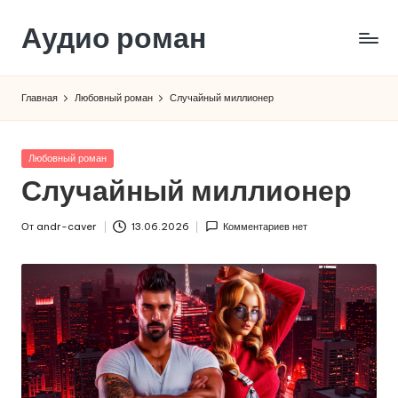
Аудио роман
Перейти
к
содержимому
Главная
Любовный роман
Случайный миллионер
Опубликовано
Любовный роман
в
Случайный миллионер
От
andr-caver
13.06.2026
Комментариев нет
Запись
от