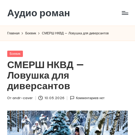
Аудио роман
Перейти
к
содержимому
Главная
Боевик
СМЕРШ НКВД — Ловушка для диверсантов
Опубликовано
Боевик
в
СМЕРШ НКВД —
Ловушка для
диверсантов
От
andr-caver
10.05.2026
Комментариев нет
Запись
от