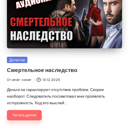
Опубликовано
Детектив
в
Смертельное наследство
От
andr-caver
13.12.2025
Запись
от
Деньги не гарантируют отсутствие проблем. Скорее
наоборот. Следователь посоветовал мне проявлять
осторожность. Ход его мыслей…
Читать далее