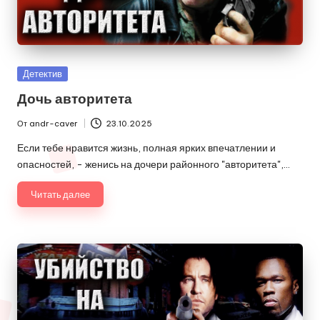
Опубликовано
Детектив
в
Дочь авторитета
От
andr-caver
23.10.2025
Запись
от
Если тебе нравится жизнь, полная ярких впечатлении и
опасностей, - женись на дочери районного "авторитета",…
Читать далее