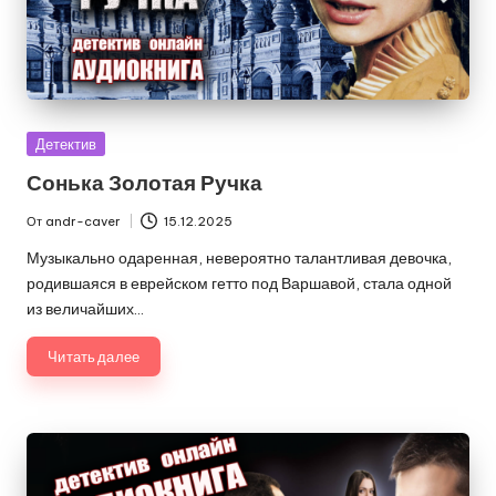
Опубликовано
Детектив
в
Сонька Золотая Ручка
От
andr-caver
15.12.2025
Запись
от
Музыкально одаренная, невероятно талантливая девочка,
родившаяся в еврейском гетто под Варшавой, стала одной
из величайших…
Читать далее