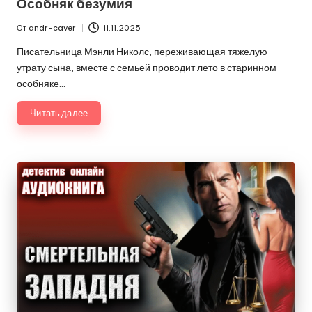
Особняк безумия
От
andr-caver
11.11.2025
Запись
от
Писательница Мэнли Николс, переживающая тяжелую
утрату сына, вместе с семьей проводит лето в старинном
особняке…
Читать далее