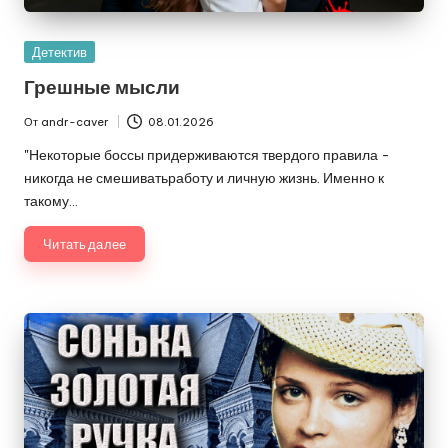
Опубликовано
Детектив
в
Грешные мысли
От
andr-caver
08.01.2026
Запись
от
"Некоторые боссы придерживаются твердого правила -
никогда не смешиватьработу и личную жизнь. Именно к
такому…
Читать далее