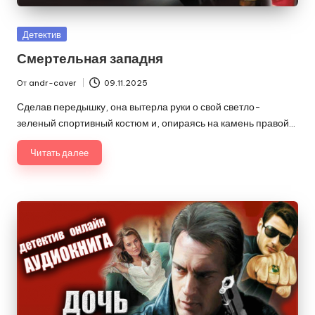
Опубликовано
Детектив
в
Смертельная западня
От
andr-caver
09.11.2025
Запись
от
Сделав передышку, она вытерла руки о свой светло-
зеленый спортивный костюм и, опираясь на камень правой…
Читать далее