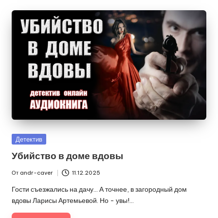
Опубликовано
Детектив
в
Убийство в доме вдовы
От
andr-caver
11.12.2025
Запись
от
Гости съезжались на дачу… А точнее, в загородный дом
вдовы Ларисы Артемьевой. Но - увы!…