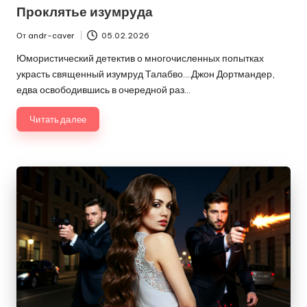
в
Проклятье изумруда
От
andr-caver
05.02.2026
Запись
от
Юмористический детектив о многочисленных попытках
украсть священный изумруд Талабво….Джон Дортмандер,
едва освободившись в очередной раз…
Читать далее