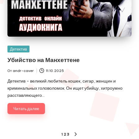
Опубликовано
Детектив
в
Убийство на Манхеттене
От
andr-caver
11.10.2025
Запись
от
Детектив - великий любитель кошек, сигар, женщин и
криминальных головоломок. Он ищет убийцу, хитроумно
расставляющего…
Читать далее
Пагинация
1
2
3
СЛЕДУЮЩАЯ