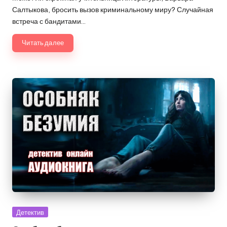
Салтыкова, бросить вызов криминальному миру? Случайная
встреча с бандитами…
Читать далее
Опубликовано
Детектив
в