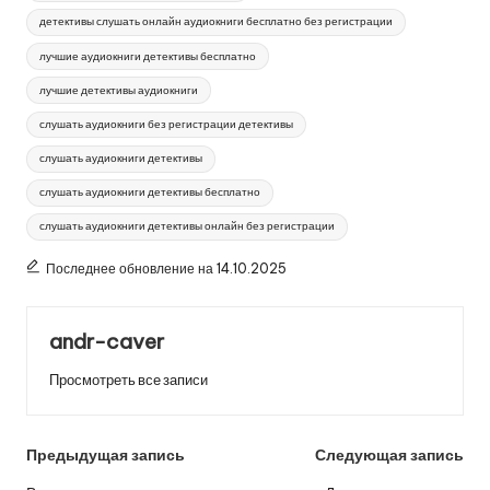
детективы слушать онлайн аудиокниги бесплатно без регистрации
лучшие аудиокниги детективы бесплатно
лучшие детективы аудиокниги
слушать аудиокниги без регистрации детективы
слушать аудиокниги детективы
слушать аудиокниги детективы бесплатно
слушать аудиокниги детективы онлайн без регистрации
Последнее обновление на 14.10.2025
andr-caver
Просмотреть все записи
Навигация
Предыдущая запись
Следующая запись