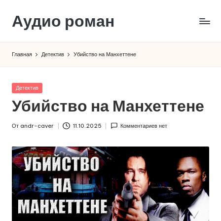
Аудио роман
Перейти
к
содержимому
Главная
Детектив
Убийство на Манхеттене
Опубликовано
Детектив
в
Убийство на Манхеттене
От
andr-caver
11.10.2025
Комментариев нет
Запись
от